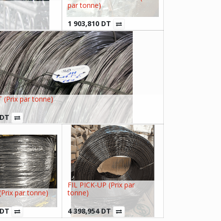
par tonne)
1 903,810
DT
 (Prix par tonne)
DT
FIL PICK-UP (Prix par
(Prix par tonne)
tonne)
DT
4 398,954
DT