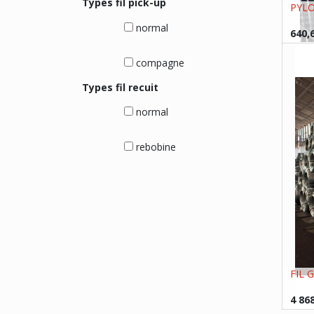
Types fil pick-up
PYLON
normal
640,
compagne
Types fil recuit
normal
rebobine
FIL G
4 86