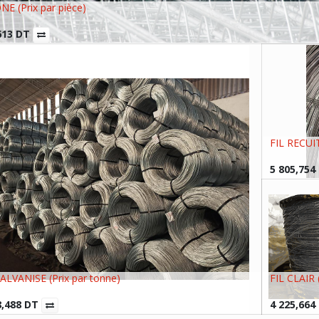
E (Prix par pièce)
613
DT
FIL RECUIT
5 805,754
ALVANISE (Prix par tonne)
FIL CLAIR 
8,488
DT
4 225,664