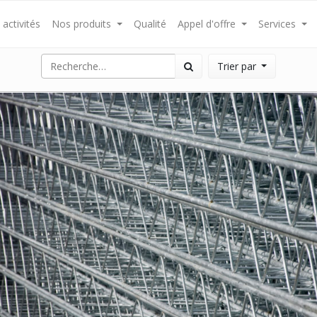
activités
Nos produits
Qualité
Appel d'offre
Services
Trier par