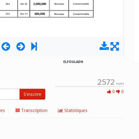
ELFOULADH
2572
vues
0 Aime
0
0
S'inscrire
es
Transcription
Statistiques